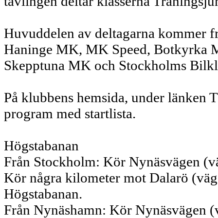
tävlingen deltar klasserna Träningsju
Huvuddelen av deltagarna kommer frå
Haninge MK, MK Speed, Botkyrka 
Skepptuna MK och Stockholms Bilkl
På klubbens hemsida, under länken T
program med startlista.
Högstabanan
Från Stockholm: Kör Nynäsvägen (väg 
Kör några kilometer mot Dalarö (väg 2
Högstabanan.
Från Nynäshamn: Kör Nynäsvägen (väg