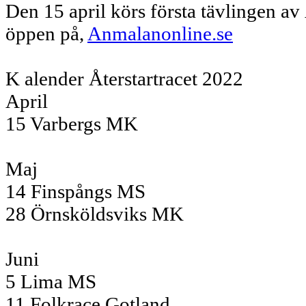
Den 15 april körs första tävlingen av
öppen på,
Anmalanonline.se
K alender Återstartracet 2022
April
15 Varbergs MK
Maj
14 Finspångs MS
28 Örnsköldsviks MK
Juni
5 Lima MS
11 Folkrace Gotland