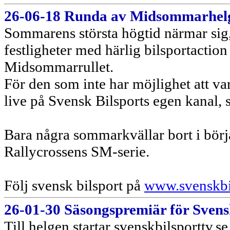
26-06-18 Runda av Midsommarhelge
Sommarens största högtid närmar sig
festligheter med härlig bilsportactio
Midsommarrullet.
För den som inte har möjlighet att var
live på Svensk Bilsports egen kanal, 
Bara några sommarkvällar bort i början
Rallycrossens SM-serie.
Följ svensk bilsport på
www.svenskbil
26-01-30 Säsongspremiär för Svensk
Till helgen startar svenskbilsporttv.s