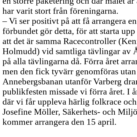
en större paketering och där målet är 
har varit stort från föreningarna.
– Vi ser positivt på att få arrangera en
förbundet gör detta, för att starta upp
att det är samma Racecontroller (Ken
Holmudd) vid samtliga tävlingar av Åte
på alla tävlingarna då. Förra året ar
men den fick tyvärr genomföras utan 
Annebergsbanan utanför Varberg drar
publikfesten missade vi förra året. I å
där vi får uppleva härlig folkrace oc
Josefine Möller, Säkerhets- och Mil
kommer arrangera den 15 april.