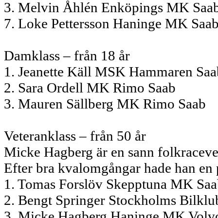
3. Melvin Åhlén Enköpings MK Saa
7. Loke Pettersson Haninge MK Saa
Damklass – från 18 år
1. Jeanette Käll MSK Hammaren Saa
2. Sara Ordell MK Rimo Saab
3. Mauren Sällberg MK Rimo Saab
Veteranklass – från 50 år
Micke Hagberg är en sann folkracev
Efter bra kvalomgångar hade han en pl
1. Tomas Forslöv Skepptuna MK Saa
2. Bengt Springer Stockholms Bilklu
3. Micke Hagberg Haninge MK Volv