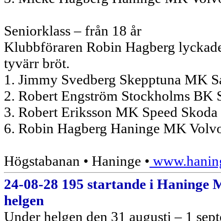
Seniorklass – från 18 år
Klubbföraren Robin Hagberg lyckades 
tyvärr bröt.
1. Jimmy Svedberg Skepptuna MK S
2. Robert Engström Stockholms BK 
3. Robert Eriksson MK Speed Skoda
6. Robin Hagberg Haninge MK Volv
Högstabanan • Haninge •
www.haning
24-08-28 195 startande i Haninge 
helgen
Under helgen den 31 augusti – 1 se