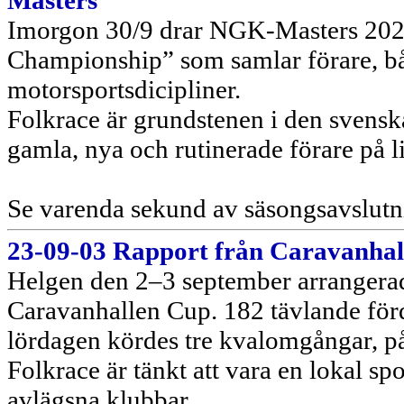
Masters
Imorgon 30/9 drar NGK-Masters 2023
Championship” som samlar förare, bå
motorsportsdicipliner.
Folkrace är grundstenen i den sven
gamla, nya och rutinerade förare på li
Se varenda sekund av säsongsavslutn
23-09-03 Rapport från Caravanha
Helgen den 2–3 september arrangera
Caravanhallen Cup. 182 tävlande förd
lördagen kördes tre kvalomgångar, på 
Folkrace är tänkt att vara en lokal sp
avlägsna klubbar.