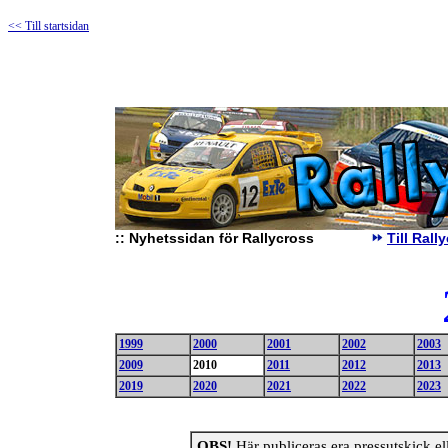
<< Till startsidan
::
Nyhetssidan för Rallycross
Till Ral
1999
2000
2001
2002
2003
2009
2010
2011
2012
2013
2019
2020
2021
2022
2023
OBS!
Här publiceras era pressutskick elle