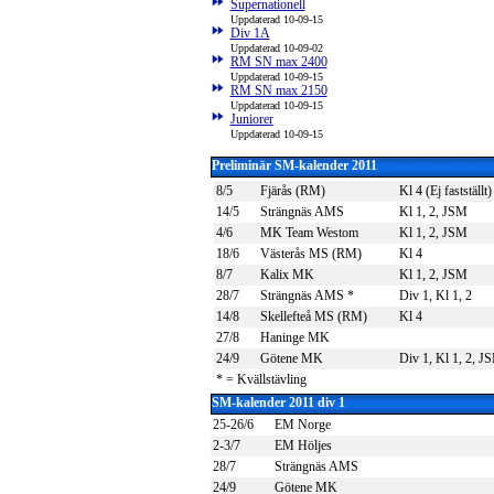
Supernationell
Uppdaterad 10-09-15
Div 1A
Uppdaterad 10-09-02
RM SN max 2400
Uppdaterad 10-09-15
RM SN max 2150
Uppdaterad 10-09-15
Juniorer
Uppdaterad 10-09-15
Preliminär SM-kalender 2011
8/5
Fjärås (RM)
Kl 4 (Ej fastställt)
14/5
Strängnäs AMS
Kl 1, 2, JSM
4/6
MK Team Westom
Kl 1, 2, JSM
18/6
Västerås MS (RM)
Kl 4
8/7
Kalix MK
Kl 1, 2, JSM
28/7
Strängnäs AMS *
Div 1, Kl 1, 2
14/8
Skellefteå MS (RM)
Kl 4
27/8
Haninge MK
24/9
Götene MK
Div 1, Kl 1, 2, J
* = Kvällstävling
SM-kalender 2011 div 1
25-26/6
EM Norge
2-3/7
EM Höljes
28/7
Strängnäs AMS
24/9
Götene MK