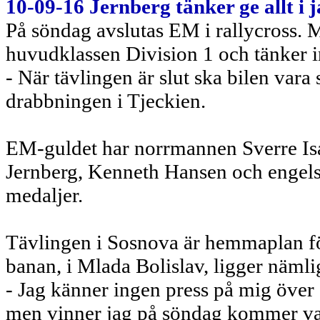
10-09-16 Jernberg tänker ge allt i j
På söndag avslutas EM i rallycross. Mi
huvudklassen Division 1 och tänker in
- När tävlingen är slut ska bilen var
drabbningen i Tjeckien.
EM-guldet har norrmannen Sverre Isa
Jernberg, Kenneth Hansen och enge
medaljer.
Tävlingen i Sosnova är hemmaplan fö
banan, i Mlada Bolislav, ligger näml
- Jag känner ingen press på mig över
men vinner jag på söndag kommer var