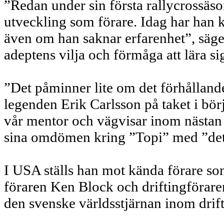
”Redan under sin första rallycrossäso
utveckling som förare. Idag har han k
även om han saknar erfarenhet”, säg
adeptens vilja och förmåga att lära si
”Det påminner lite om det förhålland
legenden Erik Carlsson på taket i bör
vår mentor och vägvisar inom nästan 
sina omdömen kring ”Topi” med ”det ä
I USA ställs han mot kända förare s
föraren Ken Block och driftingförare
den svenske världsstjärnan inom drif