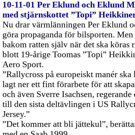
10-11-01 Per Eklund och Eklund Mo
med stjärnskottet ”Topi” Heikkine
Nu drar värmlänningen Per Eklund oc
göra propaganda för bilsporten. Men 
bakom ratten själv när det ska köras r
blott 19-årige Toomas ”Topi” Heikkin
Aero Sport.
”Rallycross på europeiskt manér ska 
lagt ner ett fint förarbete för att sk
och även Sverre Isachsen, regerande
till den sista deltävlingen i US Ral
Jersey.”
”Det kommer att bli jättekul”, berätt
med en Saab 1999.