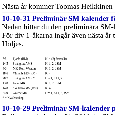
Nästa år kommer Toomas Heikkinen at
10-10-31 Preliminär SM kalender f
Nedan hittar du den preliminära SM-
För div 1-åkarna ingår även nästa år 
Höljes.
7/5
Fjärås (RM)
Kl 4 (Ej fastställt)
14/5
Strängnäs AMS
Kl 1, 2, JSM
4/6
MK Team Westom
Kl 1, 2, JSM
18/6
Västerås MS (RM)
Kl 4
28/7
Strängnäs AMS *
Div 1, Kl 1, 2
13/8
Kalix MK
Kl 1, 2, JSM
14/8
Skellefteå MS (RM)
Kl 4
24/9
Götene MK
Div 1, Kl 1, 2, JSM
* = Kvällstävling
10-10-29 Preliminär SM-kalender 