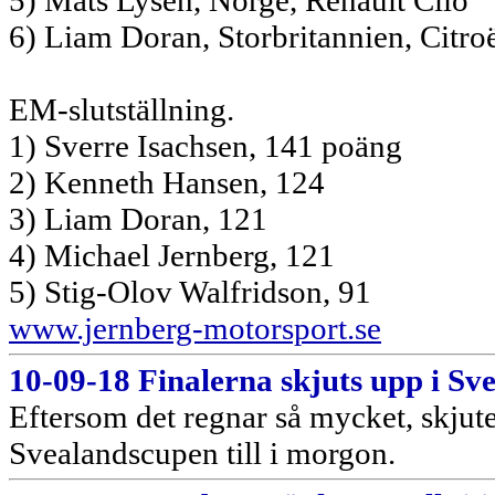
5) Mats Lysen, Norge, Renault Clio
6) Liam Doran, Storbritannien, Citro
EM-slutställning.
1) Sverre Isachsen, 141 poäng
2) Kenneth Hansen, 124
3) Liam Doran, 121
4) Michael Jernberg, 121
5) Stig-Olov Walfridson, 91
www.jernberg-motorsport.se
10-09-18 Finalerna skjuts upp i S
Eftersom det regnar så mycket, skjut
Svealandscupen till i morgon.