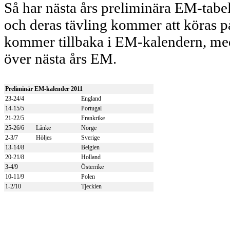
Så har nästa års preliminära EM-tabell
och deras tävling kommer att köras 
kommer tillbaka i EM-kalendern, med
över nästa års EM.
Preliminär EM-kalender 2011
23-24/4
England
14-15/5
Portugal
21-22/5
Frankrike
25-26/6
Lånke
Norge
2-3/7
Höljes
Sverige
13-14/8
Belgien
20-21/8
Holland
3-4/9
Österrike
10-11/9
Polen
1-2/10
Tjeckien