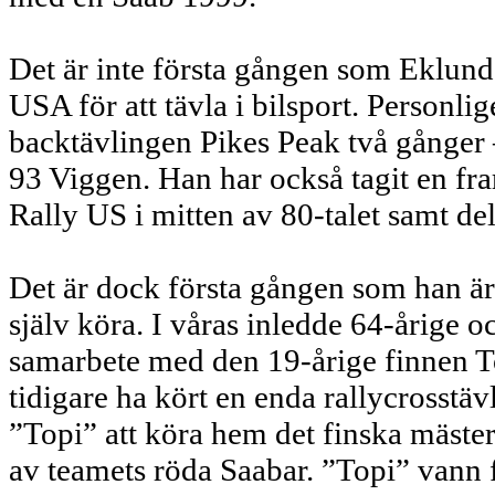
Det är inte första gången som Eklund
USA för att tävla i bilsport. Personli
backtävlingen Pikes Peak två gånge
93 Viggen. Han har också tagit en f
Rally US i mitten av 80-talet samt delt
Det är dock första gången som han är p
själv köra. I våras inledde 64-årige 
samarbete med den 19-årige finnen T
tidigare ha kört en enda rallycrosstä
”Topi” att köra hem det finska mäste
av teamets röda Saabar. ”Topi” vann f