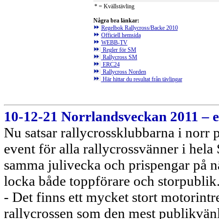
* = Kvällstävling
Några bra länkar:
Regelbok Rallycross/Backe 2010
Officiell hemsida
WEBB-TV
Regler för SM
Rallycross SM
ERC24
Rallycross Norden
Här hittar du resultat från tävlingar
10-12-21 Norrlandsveckan 2011 – en 
Nu satsar rallycrossklubbarna i norr p
event för alla rallycrossvänner i hela
samma julivecka och prispengar på nä
locka både toppförare och storpublik
- Det finns ett mycket stort motorintre
rallycrossen som den mest publikvänl