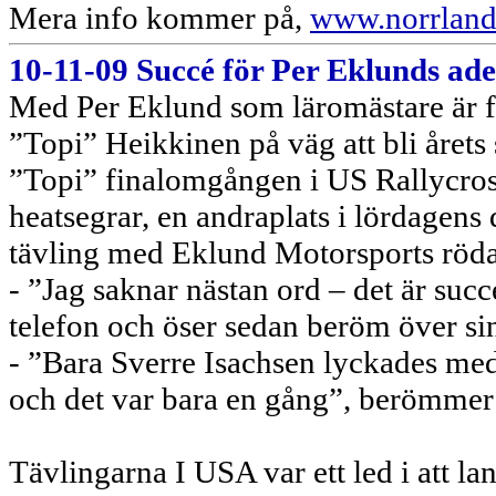
Mera info kommer på,
www.norrland
10-11-09 Succé för Per Eklunds ade
Med Per Eklund som läromästare är f
”Topi” Heikkinen på väg att bli årets 
”Topi” finalomgången i US Rallycros
heatsegrar, en andraplats i lördagens
tävling med Eklund Motorsports röd
- ”Jag saknar nästan ord – det är suc
telefon och öser sedan beröm över si
- ”Bara Sverre Isachsen lyckades med
och det var bara en gång”, berömmer
Tävlingarna I USA var ett led i att l