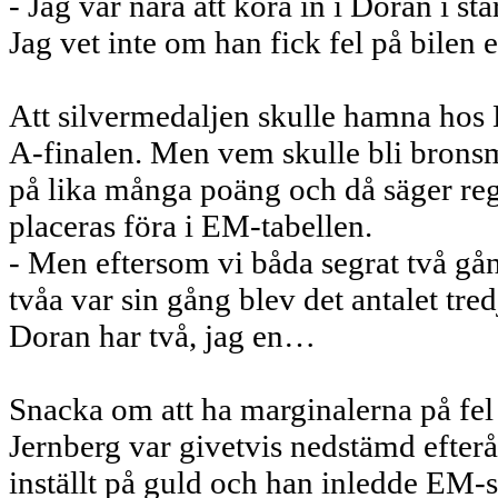
- Jag var nära att köra in i Doran i s
Jag vet inte om han fick fel på bilen 
Att silvermedaljen skulle hamna hos H
A-finalen. Men vem skulle bli brons
på lika många poäng och då säger regl
placeras föra i EM-tabellen.
- Men eftersom vi båda segrat två gå
tvåa var sin gång blev det antalet tre
Doran har två, jag en…
Snacka om att ha marginalerna på fel 
Jernberg var givetvis nedstämd efterå
inställt på guld och han inledde EM-s