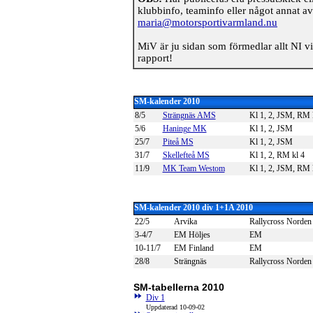
klubbinfo, teaminfo eller något annat av 
maria@motorsportivarmland.nu
MiV är ju sidan som förmedlar allt NI vi
rapport!
SM-kalender 2010
8/5
Strängnäs AMS
Kl 1, 2, JSM, RM 
5/6
Haninge MK
Kl 1, 2, JSM
25/7
Piteå MS
Kl 1, 2, JSM
31/7
Skellefteå MS
Kl 1, 2, RM kl 4
11/9
MK Team Westom
Kl 1, 2, JSM, RM 
SM-kalender 2010 div 1+1A 2010
22/5
Arvika
Rallycross Norden
3-4/7
EM Höljes
EM
10-11/7
EM Finland
EM
28/8
Strängnäs
Rallycross Norden
SM-tabellerna 2010
Div 1
Uppdaterad 10-09-02