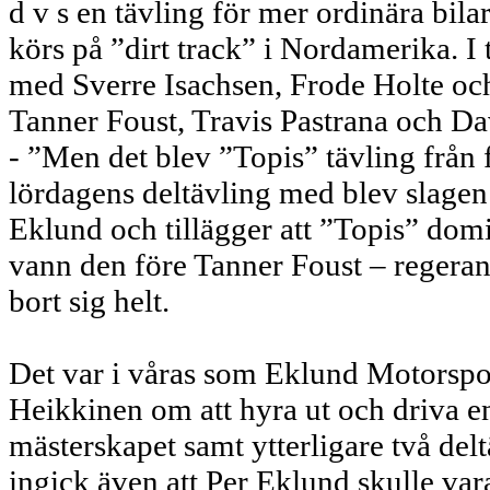
d v s en tävling för mer ordinära bi
körs på ”dirt track” i Nordamerika. I 
med Sverre Isachsen, Frode Holte oc
Tanner Foust, Travis Pastrana och Da
- ”Men det blev ”Topis” tävling från
lördagens deltävling med blev slagen 
Eklund och tillägger att ”Topis” domi
vann den före Tanner Foust – regera
bort sig helt.
Det var i våras som Eklund Motorsp
Heikkinen om att hyra ut och driva e
mästerskapet samt ytterligare två del
ingick även att Per Eklund skulle va