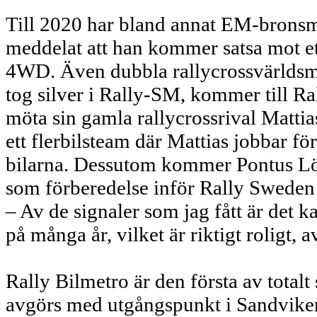
Till 2020 har bland annat EM-bronsm
meddelat att han kommer satsa mot e
4WD. Även dubbla rallycrossvärldsmä
tog silver i Rally-SM, kommer till R
möta sin gamla rallycrossrival Matti
ett flerbilsteam där Mattias jobbar fö
bilarna. Dessutom kommer Pontus Lön
som förberedelse inför Rally Sweden 
– Av de signaler som jag fått är det kan
på många år, vilket är riktigt roligt, a
Rally Bilmetro är den första av total
avgörs med utgångspunkt i Sandviken