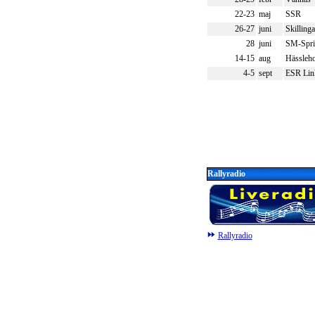
22-23
maj
SSR
26-27
juni
Skilling
28
juni
SM-Spri
14-15
aug
Hässleh
4-5
sept
ESR Lin
Rallyradio
Rallyradio