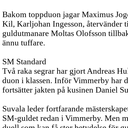
Bakom toppduon jagar Maximus Joge 
Kil, Karljohan Ingesson, återvänder ti
guldutmanare Moltas Olofsson tillbak
ännu tuffare.
SM Standard
Två raka segrar har gjort Andreas Hul
duon i klassen. Inför Vimmerby har de 
fortsätter jakten på kusinen Daniel S
Suvala leder fortfarande mästerskape
SM-guldet redan i Vimmerby. Men me
duell som kan få stor betydelse för gu