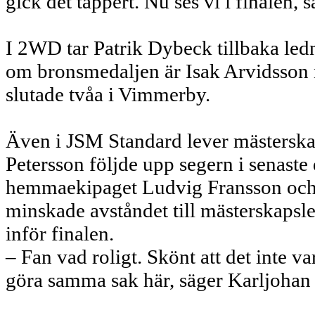
gick det tappert. Nu ses vi i finalen, 
I 2WD tar Patrik Dybeck tillbaka le
om bronsmedaljen är Isak Arvidsson 
slutade tvåa i Vimmerby.
Även i JSM Standard lever mästerska
Petersson följde upp segern i senaste
hemmaekipaget Ludvig Fransson och 
minskade avståndet till mästerskapsl
inför finalen.
– Fan vad roligt. Skönt att det inte v
göra samma sak här, säger Karljohan