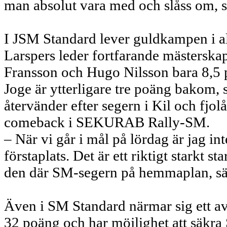
man absolut vara med och slåss om, s
I JSM Standard lever guldkampen i al
Larspers leder fortfarande mästers
Fransson och Hugo Nilsson bara 8,5
Joge är ytterligare tre poäng bakom,
återvänder efter segern i Kil och fjo
comeback i SEKURAB Rally-SM.
– När vi går i mål på lördag är jag i
förstaplats. Det är ett riktigt starkt sta
den där SM-segern på hemmaplan, sä
Även i SM Standard närmar sig ett a
32 poäng och har möjlighet att säkr