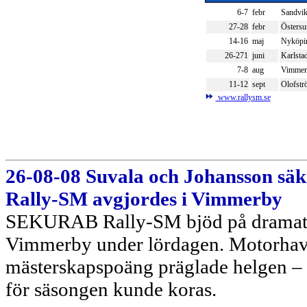
6-7
febr
Sandvi
27-28
febr
Östersu
14-16
maj
Nyköpi
26-271
juni
Karlsta
7-8
aug
Vimmer
11-12
sept
Olofst
www.rallysm.se
26-08-08 Suvala och Johansson s
Rally-SM avgjordes i Vimmerby
SEKURAB Rally-SM bjöd på dramatik i
Vimmerby under lördagen. Motorhaveri
mästerskapspoäng präglade helgen – 
för säsongen kunde koras.