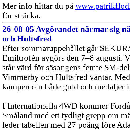
Mer info hittar du på
www.patrikflod
för sträcka.
26-08-05 Avgörandet närmar sig
och Hultsfred
Efter sommaruppehållet går SEKURAB
Emiltrofén avgörs den 7–8 augusti. 
står värd för säsongens femte SM-delt
Vimmerby och Hultsfred väntar. Med e
kampen om både guld och medaljer i 
I Internationella 4WD kommer Fordåk
Småland med ett tydligt grepp om mäs
leder tabellen med 27 poäng före Ad