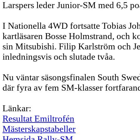
Larspers leder Junior-SM med 6,5 poä
I Nationella 4WD fortsatte Tobias J
kartläsaren Bosse Holmstrand, och k
sin Mitsubishi. Filip Karlström och 
inledningsvis och slutade tvåa.
Nu väntar säsongsfinalen South Swed
där fyra av fem SM-klasser fortfaran
Länkar:
Resultat Emiltrofén
Mästerskapstabeller
Hemsida Rally-SM