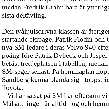
medan Fredrik Grahn bara är ytterlig
sista deltävling.
Den tvåhjulsdrivna klassen är åter
startande ekipage. Patrik Flodin oc
nya SM-ledare i deras Volvo 940 efter 
poäng före Patrik Dybeck och Jesper 
befäst tredjeplatsen i tabellen, medan
SM-seger senast. På hemmaplan hopp
Sandberg kunna blanda sig i toppstri
Toyota.
– Vi har satsat på SM i år eftersom v
Målsättningen är alltid hög och hemma