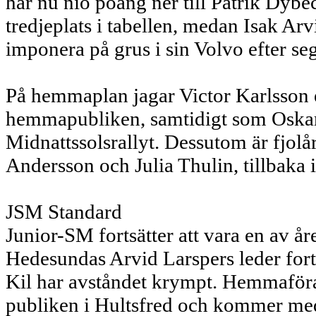
har nu nio poäng ner till Patrik Dybe
tredjeplats i tabellen, medan Isak Ar
imponera på grus i sin Volvo efter seg
På hemmaplan jagar Victor Karlsson e
hemmapubliken, samtidigt som Oskar
Midnattssolsrallyt. Dessutom är fjolå
Andersson och Julia Thulin, tillbaka
JSM Standard
Junior-SM fortsätter att vara en av å
Hedesundas Arvid Larspers leder fortf
Kil har avståndet krympt. Hemmaföra
publiken i Hultsfred och kommer med 