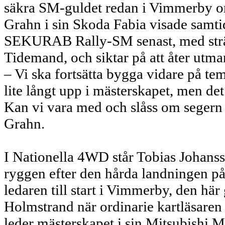
säkra SM-guldet redan i Vimmerby om
Grahn i sin Skoda Fabia visade samtidig
SEKURAB Rally-SM senast, med strä
Tidemand, och siktar på att åter utma
– Vi ska fortsätta bygga vidare på t
lite långt upp i mästerskapet, men de
Kan vi vara med och slåss om segern 
Grahn.
I Nationella 4WD står Tobias Johansson
ryggen efter den hårda landningen p
ledaren till start i Vimmerby, den h
Holmstrand när ordinarie kartläsaren 
leder mästerskapet i sin Mitsubishi 